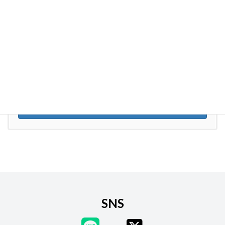
2024年4月
2024年3月
お気軽にお問い合わせください。
080-5029-5655
受付時間 9:00-17:00 [ 土祝除く ]
お問い合わせ
お気軽にお問い合わせください
SNS