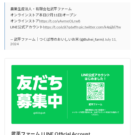
農業生産法人・有限会社武平ファーム
オンラインストア本日(7月11日)オープン
オンラインストア
https://t.co/yAvmeOLrw8
LINE公式アカウント
https://t.co/uSI7q6xffn
pic.twitter.com/k4pjjbl7fw
— 武平ファーム｜つくば市のおいしいお米 (@Buhei_farm)
July 11,
2024
武平ファーム | LINE Official Account