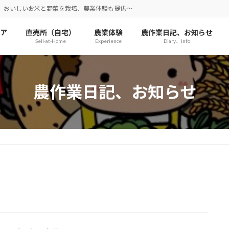
、おいしいお米と野菜を栽培、農業体験も提供～
ア
直売所（自宅）
農業体験
農作業日記、お知らせ
Sell-at-Home
Experience
Diary、Info
農作業日記、お知らせ