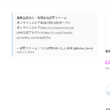
農業生産法人・有限会社武平ファーム
オンラインストア本日(7月11日)オープン
オンラインストア
https://t.co/yAvmeOLrw8
LINE公式アカウント
https://t.co/uSI7q6xffn
pic.twitter.com/k4pjjbl7fw
— 武平ファーム｜つくば市のおいしいお米 (@Buhei_farm)
最
July 11, 2024
L
い
お