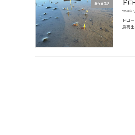
ドロ
農作業日記
2024年
ドロー
鳥害出