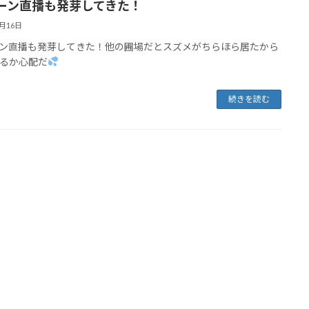
ーン直播も発芽してきた！
5月16日
ン直播も発芽してきた！他の圃場だとスズメがちらほら居たから
るか心配だ
続きを読む