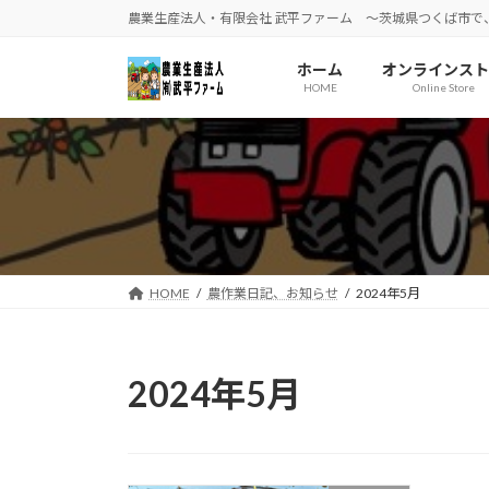
コ
ナ
農業生産法人・有限会社 武平ファーム ～茨城県つくば市で
ン
ビ
テ
ゲ
ホーム
オンラインスト
ン
ー
HOME
Online Store
ツ
シ
へ
ョ
ス
ン
キ
に
ッ
移
プ
動
HOME
農作業日記、お知らせ
2024年5月
2024年5月